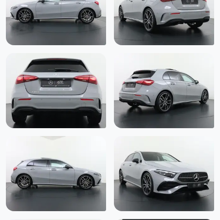
Head-up Display (463)
Hoofd airbag(s) voor
Inklapbare buitenspiegels (elektrisch) (500)
Keyless Go (889)
Knie airbag(s)
LED achterlichten
LED dagrijverlichting
LED mistlampen
Lichtpakket (U62)
MANUFAKTUR Alpinegrijs unilak (956U )
MBUX multimedia system (525)
Mercedes-AMG interieur (950)
MULTIBEAM LED koplampen (642)
Multifunctioneel sportstuurwiel in nappa leder, onderaan
afgevlakt en chromen afwerking (L5C)
Neerklapbare achterbank (40/20/60) (287)