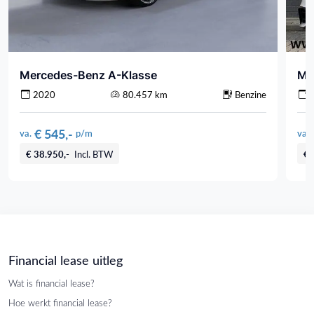
Mercedes-Benz A-Klasse
Me
2020
80.457 km
Benzine
€ 545,-
va.
p/m
va.
€ 38.950,-
Incl. BTW
€ 
Financial lease uitleg
Wat is financial lease?
Hoe werkt financial lease?