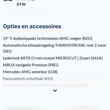
BTW
Opties en accessoires
19" 5 dubbelspaaks lichtmetalen AMG-velgen (RZD)
Automatische klimaatregeling THERMOTRONIC met 2 zone
(581)
Lederlook ARTICO/microvezel MICROCUT | Zwart (641A)
MBUX navigatie Premium (PBG)
Mercedes-AMG exterieur (U28)
Panoramisch schuifdak (413)
Sierelementen in DINAMICA met rode bies (U26)
Verwarmde stoelen vooraan (873)
Actieve parkeerassistent PARKTRONIC (235)
Actieve remassistent (258)