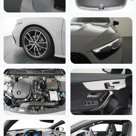
Sportstoelen (7U3)
Uitstapwaarschuwingassistent (273)
USB-pakket plus (72B)
Variable stuurbekrachtiging (213)
Verlaagd comfortonderstel (677)
Vermoeidheids herkenning
Viervoudig verstelbare lendensteun voor stoelen vooraan
(U22)
Warmtewerend, donkergetint glas (840)
Warmtewerend glas
Zij airbag(s) voor
Achteruitrijcamera (218)