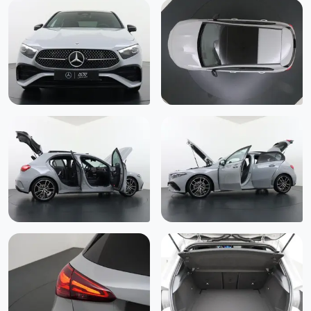
Omgevingsverlichting met ster projectie (586)
Opklapbare armsteun in de middenconsole voor bestuurder
en voorpassagier (U12)
Parkeerpakket inclusief 360°-camera (P47)
Parkeerpakket met achteruitrijcamera (P44)
Passagiersairbag
Premium Plus pakket (PSQ)
PROGRESSIVE exterieur (P59)
Ruitenwissers met regensensor (345)
Sfeerverlichting in 64 kleuren (877)
Side-skirts
Sierelementen in licht aluminium (H44)
Smartphone integratiepakket (14U)
Snelheidslimietassistent (504)
Snelheidsregelaar Tempomat (440)
Spiegelpakket (P49)