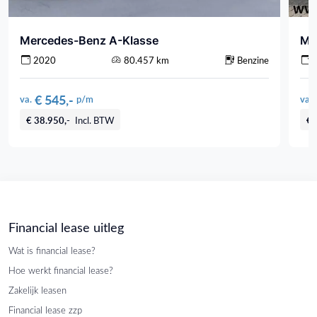
Mercedes-Benz A-Klasse
Me
2020
80.457 km
Benzine
€ 545,-
va.
p/m
va.
€ 38.950,-
Incl. BTW
€ 
Financial lease uitleg
Wat is financial lease?
Hoe werkt financial lease?
Zakelijk leasen
Financial lease zzp