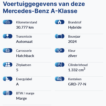
Voertuiggegevens van deze
Mercedes-Benz A-Klasse
Kilometerstand
Brandstof
30.777 km
Hybride
Transmissie
Bouwjaar
Automaat
2024
Carrosserie
Kleur
Hatchback
zilver
Zitplaatsen
Cilinderinhoud
3
5
1.332 cm
Energylabel
Kenteken
A
GRD-77-N
BTW / marge
Marge