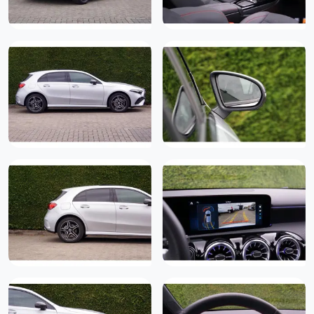
Parkeerpakket met achteruitrijcamera (P44)
Ruitenwisser met regensensor (345)
Sfeerverlichting
Sfeerverlichting (877)
Snelheidslimietassistent (504)
Spiegelpakket (P49)
Sportzetels vooraan (7U3)
Uitstapwaarschuwingsassistent (273)
Verwarmde stoelen vooraan (873)
Volledig digitaal display van het combi-instrument (458)
Volledig digitaal instrumentenpaneel
Voorstoelen verwarmd
Warmtewerend, donkergetint glas voor de achterruit en de
zijruiten achteraan (840)
Zelfdimmende achteruitkijkspiegel (252)
Zitcomfortpakket (U59)