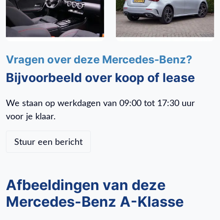
AMG Line (PSJ)
AMG styling (772)
Apple Carplay/Android Auto
Automatische klimaatregeling THERMOTRONIC, 2 zones
Vragen over deze Mercedes-Benz?
(581)
Bijvoorbeeld over koop of lease
Combi-instrument met aanduiding gordelstatus achter (U01)
Comfortonderstel (485)
We staan op werkdagen van 09:00 tot 17:30 uur
Dakhemel stof zwart (51U)
voor je klaar.
Digitale radio DAB+ (537)
Dodehoekassistent (234)
Stuur een bericht
Draadloos oplaadsysteem voor smartphone vooraan (897)
Electronic climate control
Elektrisch glazen panorama-dak
Afbeeldingen van deze
Elektrisch inklapbare buitenspiegels (500)
Mercedes-Benz A-Klasse
Extra USB-poorten (72B)
Fabrieksgarantie