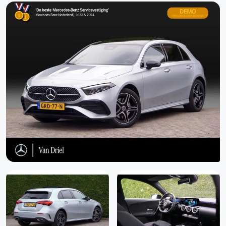
Grootlicht-assistent
High-performance LED-koplampen (632)
Ii-Size kinderzitsbevestiging (8U8)
Keyless Go (889)
Laadkabel voor stopcontact, 8 meter, glad (B80)
Laadkabel voor wallbox en openbaar laadstation, 8 m, glad
(9B7)
LED achterlichten
LED dagrijverlichting
LED koplampen
Licht- en zicht pakket (U62)
Lichtmetalen velgen meer-spaaks 18"
Multifunctioneel sportstuurwiel in nappaleder (L5C)
Nightpakket (P55)
Panoramaschuifdak in glas (413)
Parkeerassistent PARKTRONIC (235)