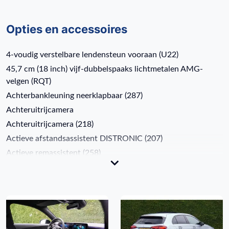
Opties en accessoires
4-voudig verstelbare lendensteun vooraan (U22)
45,7 cm (18 inch) vijf-dubbelspaaks lichtmetalen AMG-
velgen (RQT)
Achterbankleuning neerklapbaar (287)
Achteruitrijcamera
Achteruitrijcamera (218)
Actieve afstandsassistent DISTRONIC (207)
Actieve remassistent (258)
Actieve spoorassistent (243)
Adaptieve grootlichtassistent (608)
AMG-styling
AMG Line
AMG Line (950)