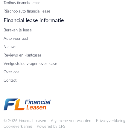
Taxibus financial lease
Rijschoolauto financial lease
Financial lease informatie
Bereken je lease
Auto voorraad
Nieuws
Reviews en klantcases
Veelgestelde vragen over lease
Over ons
Contact
Copyright navigation
© 2026 Financial Leasen
Algemene voorwaarden
Privacyverklaring
Cookieverklaring
Powered by
1FS