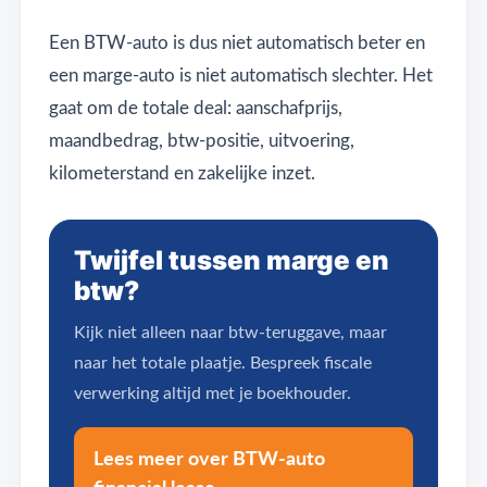
Een BTW-auto is dus niet automatisch beter en
een marge-auto is niet automatisch slechter. Het
gaat om de totale deal: aanschafprijs,
maandbedrag, btw-positie, uitvoering,
kilometerstand en zakelijke inzet.
Twijfel tussen marge en
btw?
Kijk niet alleen naar btw-teruggave, maar
naar het totale plaatje. Bespreek fiscale
verwerking altijd met je boekhouder.
Lees meer over BTW-auto
financial lease →