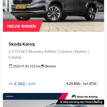
Skoda Karoq
1.5 TSI ACT Business Edition | Camera | Keyless |
Carplay
2022
85.552 km
Benzine
€ 362,-
va.
p/m
€ 25.850,-
Incl. BTW