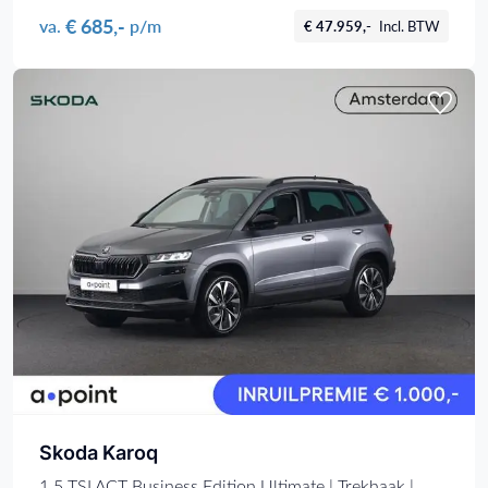
€ 685,-
va.
p/m
€ 47.959,-
Incl. BTW
Skoda Karoq
1.5 TSI ACT Business Edition Ultimate | Trekhaak |