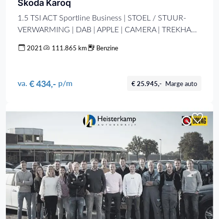
Skoda Karoq
1.5 TSI ACT Sportline Business | STOEL / STUUR-
VERWARMING | DAB | APPLE | CAMERA | TREKHAAK
| 19"
2021
111.865 km
Benzine
€ 434,-
va.
p/m
€ 25.945,-
Marge auto