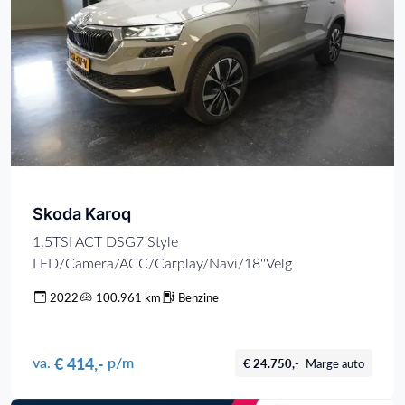
Skoda Karoq
1.5TSI ACT DSG7 Style
LED/Camera/ACC/Carplay/Navi/18''Velg
2022
100.961 km
Benzine
€ 414,-
va.
p/m
€ 24.750,-
Marge auto