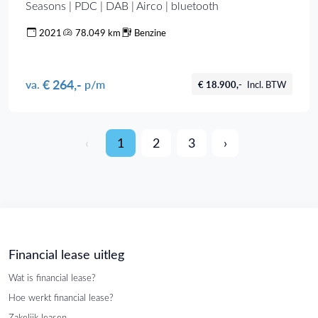
Seasons | PDC | DAB | Airco | bluetooth
2021
78.049 km
Benzine
€ 264,-
va.
p/m
€ 18.900,-
Incl. BTW
‹
1
2
3
›
Financial lease uitleg
Wat is financial lease?
Hoe werkt financial lease?
Zakelijk leasen