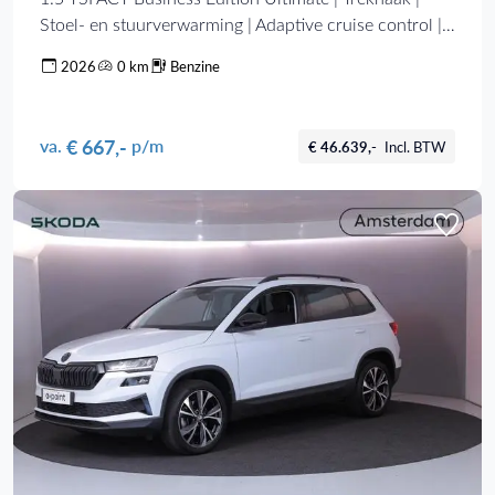
Stoel- en stuurverwarming | Adaptive cruise control |
lichtemetalen velgen 18" |
2026
0 km
Benzine
€ 667,-
va.
p/m
€ 46.639,-
Incl. BTW