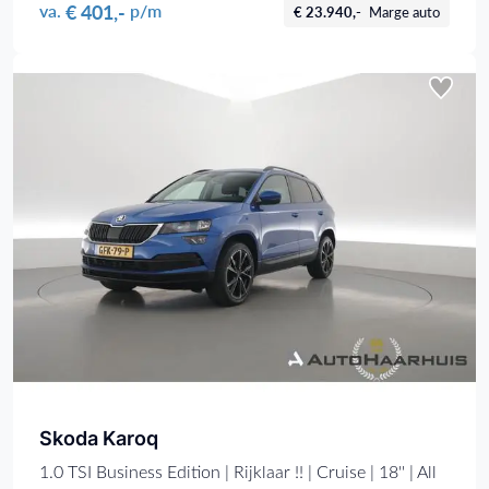
€ 401,-
va.
p/m
€ 23.940,-
Marge auto
Skoda Karoq
1.0 TSI Business Edition | Rijklaar !! | Cruise | 18'' | All