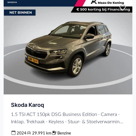
Skoda Karoq
1.5 TSI ACT 150pk DSG Business Edition · Camera ·
Inklap. Trekhaak · Keyless · Stuur- & Stoelverwarming ·
Apple/Android Car Play · ACC · Garantie t/m 02-07-
2024
29.991 km
Benzine
2028 of 100.000km