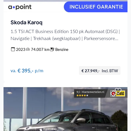
Skoda Karoq
1.5 TSI ACT Business Edition 150 pk Automaat (DSG) |
Navigatie | Trekhaak (wegklapbaar) | Parkeersensoren
achter | Adaptieve cruise control | Stoel/stuur
2023
74.007 km
Benzine
verwarming |
€ 395,-
va.
p/m
€ 27.949,-
Incl. BTW