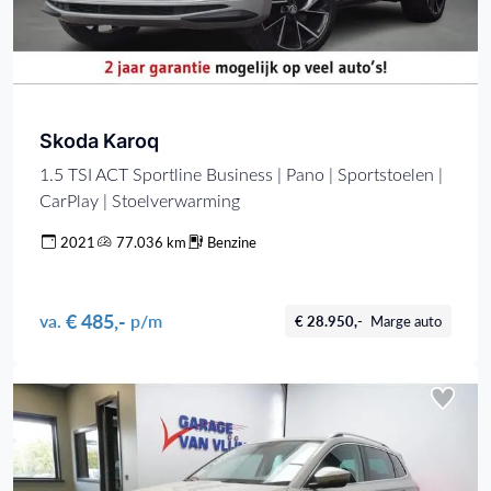
Skoda Karoq
1.5 TSI ACT Sportline Business | Pano | Sportstoelen |
CarPlay | Stoelverwarming
2021
77.036 km
Benzine
€ 485,-
va.
p/m
€ 28.950,-
Marge auto