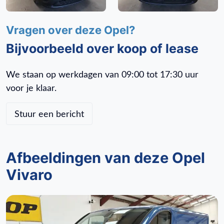
Buitenspiegels elektrisch verstelbaar
Buitenspiegels in carrosseriekleur
Vragen over deze Opel?
Buitenspiegels verwarmbaar
Bijvoorbeeld over koop of lease
Bumpers in carrosseriekleur
Carkit
We staan op werkdagen van 09:00 tot 17:30 uur
Centrale deurvergrendeling
voor je klaar.
Centrale deurvergrendeling met afstandsbediening
Chroom delen exterieur
Stuur een bericht
Cruise control
Cruisecontrol
DAB ontvanger
Afbeeldingen van deze Opel
Derde remlicht
Vivaro
Dimlichten automatisch
Elektrische ramen voor
Elektronisch Stabiliteits Programma
Getint glas