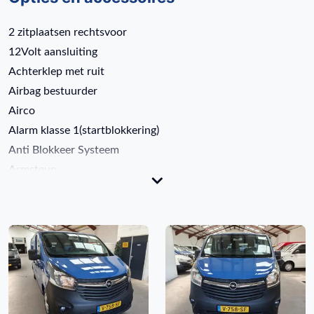
2 zitplaatsen rechtsvoor
12Volt aansluiting
Achterklep met ruit
Airbag bestuurder
Airco
Alarm klasse 1(startblokkering)
Anti Blokkeer Systeem
Armsteun
Armsteun voor
Audio installatie
Autotelefoonvoorbereiding met bluetooth
Bestuurdersstoel in hoogte verstelbaar
Binnenspiegel automatisch dimmend
Bluetooth telefoonvoorbereiding
Buitenspiegels elektrisch verstel- en verwarmbaar