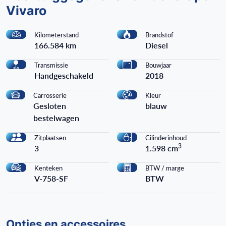
Vivaro
Kilometerstand
Brandstof
166.584 km
Diesel
Transmissie
Bouwjaar
Handgeschakeld
2018
Carrosserie
Kleur
Gesloten
blauw
bestelwagen
Zitplaatsen
Cilinderinhoud
3
3
1.598 cm
Kenteken
BTW / marge
V-758-SF
BTW
Opties en accessoires