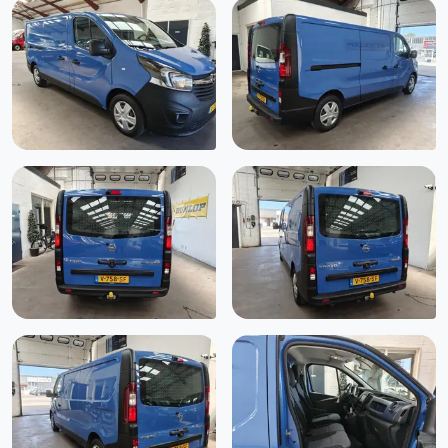
Stuur verstelbaar
Stuurwiel multifunctioneel
Trekhaak
Tussenschot volledig
Zijschuifdeur rechts
Zijwandbekleding laadruimte