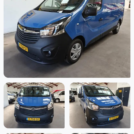
Hill hold functie
Houten vloer in laadruimte
LED dagrijverlichting
Lederen stuurwiel
Lendesteunen (verstelbaar)
Mistlampen voor
Multimedia-voorbereiding
Navigatie
Navigatiesysteem full map
Parkeersensor achter
Parkeersensor voor en achter
Radio
Radio CD speler
Reservewiel
Start/stop systeem
Stuurbekrachtiging