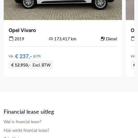
Opel Vivaro
Op
2019
173.417 km
Diesel
€ 237,-
va.
p/m
va.
€ 12.950,-
Excl. BTW
€ 
Financial lease uitleg
Wat is financial lease?
Hoe werkt financial lease?