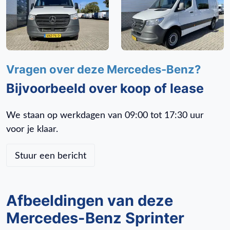
Buitenspiegels elektrisch inklapbaar
Buitenspiegels elektrisch verstel- en verwarmbaar
Centrale deurvergrendeling met afstandsbediening
Dimlichten automatisch
Elektrische ramen voor
Vragen over deze Mercedes-Benz?
Fabrieksgarantie
Bijvoorbeeld over koop of lease
Houten vloer in laadruimte
Isofix bevestiging voor kinderzitjes
We staan op werkdagen van 09:00 tot 17:30 uur
Keyless start
voor je klaar.
Opstap achter
Passagiersstoel in hoogte verstelbaar
Stuur een bericht
Start/stop systeem
Stuur verstelbaar
Trekhaak
Afbeeldingen van deze
Tussenschot volledig
Mercedes-Benz Sprinter
Vermoeidheids herkenning