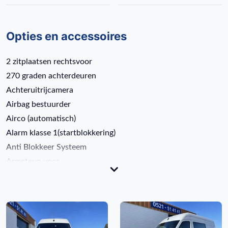
Opties en accessoires
2 zitplaatsen rechtsvoor
270 graden achterdeuren
Achteruitrijcamera
Airbag bestuurder
Airco (automatisch)
Alarm klasse 1(startblokkering)
Anti Blokkeer Systeem
Armsteun voor
Bandenspanningscontrolesysteem
Bestuurdersstoel in hoogte verstelbaar
Bluetooth telefoonvoorbereiding
Boordcomputer