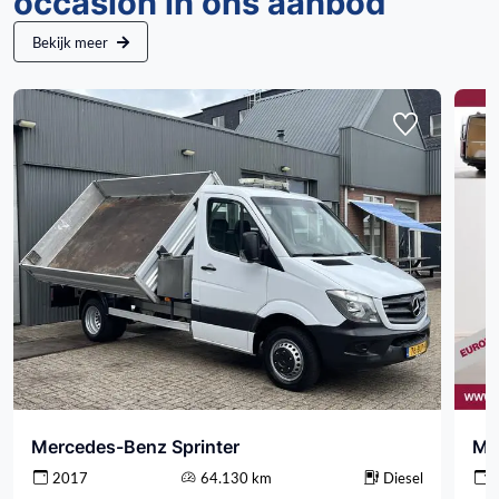
occasion in ons aanbod
Bekijk meer
Mercedes-Benz Sprinter
Me
2017
64.130 km
Diesel